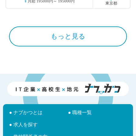
¥ 月給 195000円～ 195000円
テムを構築し完成させる作業（コーディング・テスト ・リリー
東京都
ス））までの全作業の対応』 ができるスキルが身につきます。 入
社後２ケ月程度、外部セミナーにて、 基礎からの研修を受講して
いただきますので、 未経験の方でもエンジニアのスキルが身につ
きます。 ※スキルに応じた業務から携わっていただきますので、
ご安心ください 変更範囲：変更なし
もっと見る
● ナブかつとは
● 職種一覧
● 求人を探す