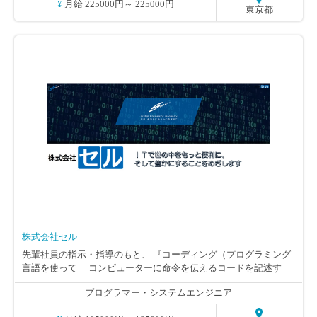
¥ 月給 225000円～ 225000円
開発や、アプリケーションのテスト・検証を行います。 【変更範
東京都
囲】会社が定める業務
株式会社セル
先輩社員の指示・指導のもと、 『コーディング（プログラミング
言語を使って コンピューターに命令を伝えるコードを記述す
る）を行う』 作業です。 コーディング業務を通じて、 多様な知識
プログラマー・システムエンジニア
や経験を積み重ね、日々スキルアップすることで、 数年後には
『上流工程（システムの企画や設計）～下流工程（実際に シス