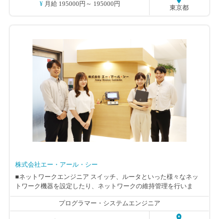
¥ 月給 195000円～ 195000円
る、 インフラやネットワークの設計～構築をおこないます。 入社
東京都
後２ケ月程度、外部セミナーを通じて基礎からの研修を 受講後、
先輩社員指導のもと、スキルに応じた業務から始め、 さまざまな
業務を経験しながら 徐々にスキルアップしていただきます！ ※社
内に自主学習環境(検証環境)の用意もあるので、 自主学習を
通じてスキルアップが可能です。 変更範囲：変更なし
株式会社エー・アール・シー
■ネットワークエンジニア スイッチ、ルータといった様々なネッ
トワーク機器を設定したり、ネットワークの維持管理を行いま
す。 ■サーバエンジニア コンピュータシステムを運用するための
プログラマー・システムエンジニア
サーバの構築、セキュリティチェック、バックアップなどを行い
ます。 ■システムエンジニア 企業向けの業務アプリケーションの