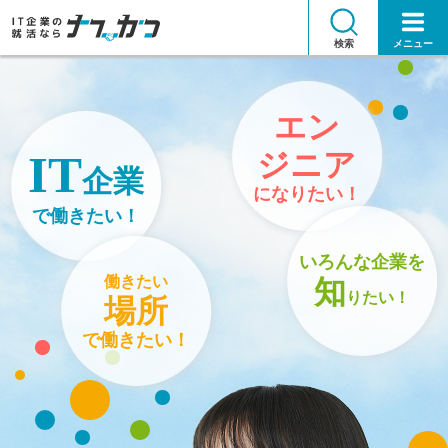
検索
メニュー
エン
ジニア
IT
企業
になりたい！
で働きたい！
いろんな企業を
働きたい
知
りたい！
場所
で働きたい！