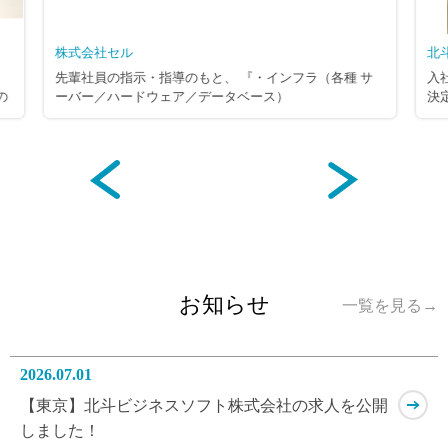
北斗ビジネスソフト株式会
示・指導のもと、 『・インフラ（各種 サ
入社後約２～３ヶ月の研修
ハードウェア／データベース）
決定致します。 （１）コー
/構築 ・ネッ
ター、ヘルプデスク業務
計・構築 各種 インフラ／ネットワー
ソコンやプリンター、 
業務』 です。 大手企業／官公庁／各種社
OSレジや各種機器に関す
ど、 さまざまなお客様より依頼される、
保守員手配など （２）ソ
ットワークの設計～構築をおこないます。
・サーバ/ネットワーク
程度、外部セミナーを通じて基礎からの研
システム運用など ・クラ
、先輩社員指導のもと、スキルに応じた業務
の運用維持管理 コンピ
さまざまな業務を経験しながら 徐々にスキ
の導入展開作業など （３
いただきます！ ※社内に自主学習環境(検
業務 ※変更範囲：会社が
意もあるので、 自主学習を通じてスキ
お知らせ
一覧を見る→
能です。 変更範囲：変更なし
2026.07.01
【東京】北斗ビジネスソフト株式会社の求人を公開
しました！