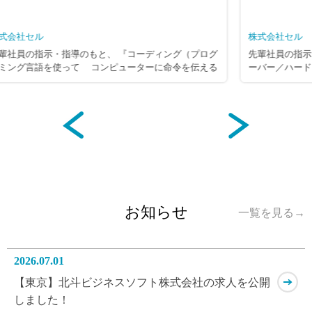
株式会社セル
 『コーディング（プログ
先輩社員の指示・指導のもと、 『・インフラ
ューターに命令を伝える
ーバー／ハードウェア／データ
業です。 コーディング
設計/構築 ・
経験を積み重ね、日々スキ
トワークの設計・構築 各種 インフラ／
は 『上流工程（システ
クを構築する業務』 です。 大手企業／官公
実際に システムを構築
会インフラなど、 さまざまなお客様より依
グ・テスト ・リリー
インフラやネットワークの設計～構築をおこ
ができるスキルが身につき
入社後２ケ月程度、外部セミナーを通じて基
セミナーにて、 基礎か
修を 受講後、先輩社員指導のもと、スキル
すので、 未経験の方でも
から始め、 さまざまな業務を経験しながら 
ます。 ※スキルに応じた
ルアップしていただきます！ ※社内に自主学
ので、 ご安心ください
証環境)の用意もあるので、 自主学習を
お知らせ
一覧を見る→
ルアップが可能です。 変更範囲：変更なし
2026.07.01
【東京】北斗ビジネスソフト株式会社の求人を公開
しました！