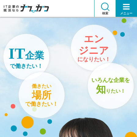
検索
メニュー
エン
ジニア
IT
企業
になりたい！
で働きたい！
いろんな企業を
働きたい
知
りたい！
場所
で働きたい！